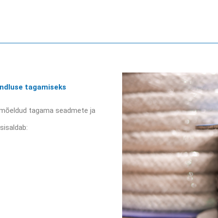
indluse tagamiseks
on mõeldud tagama seadmete ja
sisaldab: