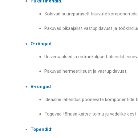
Puksitihendid
:
Sobivad suurepäraselt liikuvate komponentide
Pakuvad pikaajalist vastupidavust ja töökindlu
O-rõngad
:
Universaalsed ja mitmekülgsed tihendid erin
Pakuvad hermeetilisust ja vastupidavust.
V-rõngad
:
Ideaalne lahendus pöörlevate komponentide t
Tagavad tõhusa kaitse tolmu ja vedelike eest.
Topendid
: