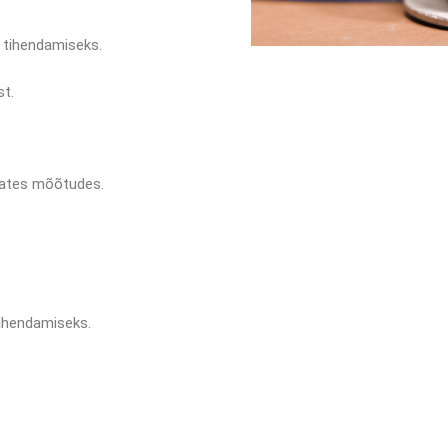
 tihendamiseks.
st.
evates mõõtudes.
ihendamiseks.