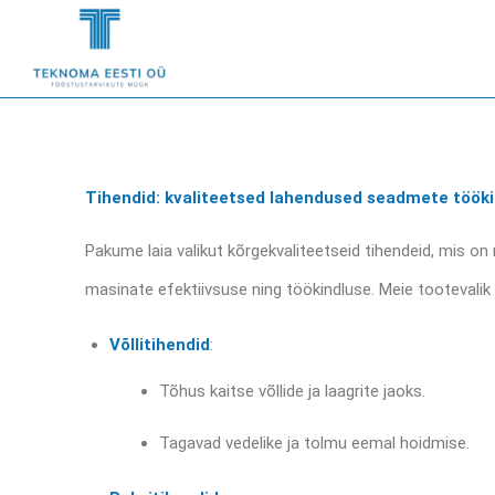
Tihendid: kvaliteetsed lahendused seadmete töök
Pakume laia valikut kõrgekvaliteetseid tihendeid, mis 
masinate efektiivsuse ning töökindluse. Meie tootevalik 
Võllitihendid
:
Tõhus kaitse võllide ja laagrite jaoks.
Tagavad vedelike ja tolmu eemal hoidmise.